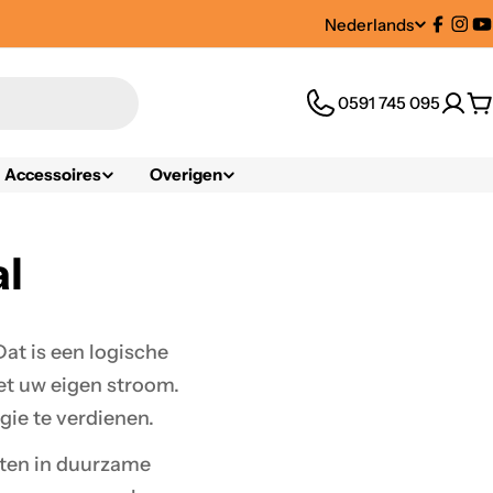
Nederlands
T
Facebo
Ins
Y
a
0591 745 095
W
a
l
Accessoires
Overigen
al
Dat is een logische
t uw eigen stroom.
ie te verdienen.
isten in duurzame