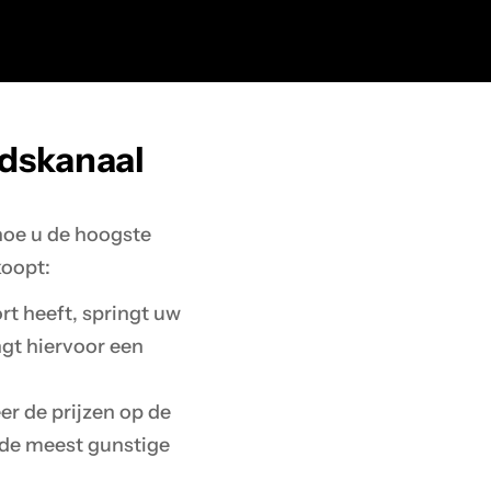
adskanaal
hoe u de hoogste
koopt:
t heeft, springt uw
ngt hiervoor een
r de prijzen op de
 de meest gunstige