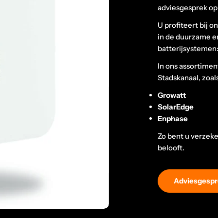
adviesgesprek op
U profiteert bij o
in de duurzame en
batterijsystemen:
In ons assortimen
Stadskanaal, zoal
Growatt
SolarEdge
Enphase
Zo bent u verzeke
belooft.
Adviesgespr