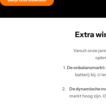
Bekijk onze showroom
Extra wi
Vanuit onze jar
opbre
De onbalansmarkt:
batterij bij. U
De dynamische ma
markt hoog zijn. 