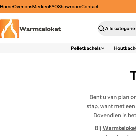
Ga
Home
Over ons
Merken
FAQ
Showroom
Contact
direct
naar
de
Zoeken
inhoud
Pelletkachels
Houtkach
T
Bent u van plan om
stap, want met ee
Bovendien is he
Bij
Warmteloke