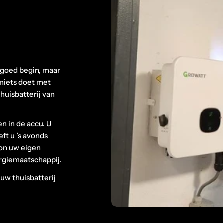
goed begin, maar
u niets doet met
huisbatterij van
en in de accu. U
ft u ’s avonds
oon uw eigen
ergiemaatschappij.
uw thuisbatterij