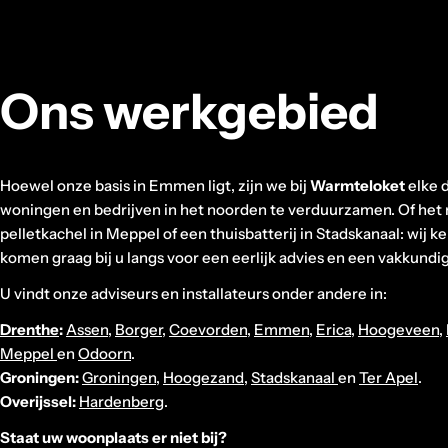
Ons werkgebied
Hoewel onze basis in Emmen ligt, zijn we bij
Warmteloket
elke 
woningen en bedrijven in het noorden te verduurzamen. Of het
pelletkachel in Meppel of een thuisbatterij in Stadskanaal: wij k
komen graag bij u langs voor een eerlijk advies en een vakkundige
U vindt onze adviseurs en installateurs onder andere in:
Drenthe
:
Assen
,
Borger
,
Coevorden
,
Emmen
,
Erica
,
Hoogeveen
,
Meppel
en
Odoorn
.
Groningen:
Groningen
,
Hoogezand
,
Stadskanaal
en
Ter Apel
.
Overijssel:
Hardenberg
.
Staat uw woonplaats er niet bij?